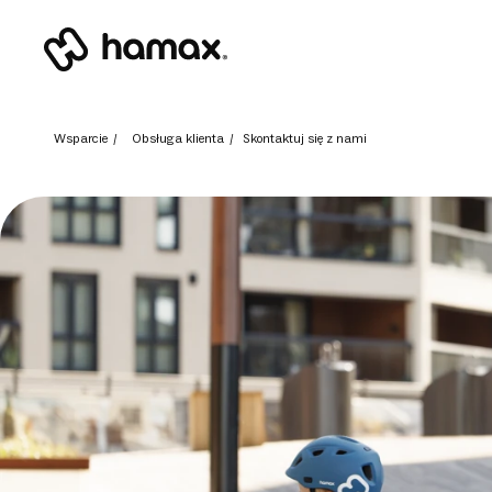
Wsparcie
/
Obsługa klienta
/
Skontaktuj się z nami