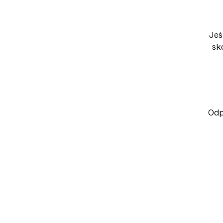
Jeś
sk
Odp