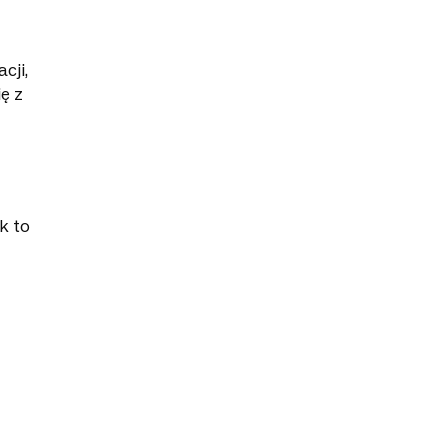
cji,
ę z
k to