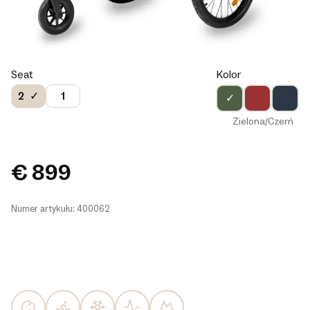
Seat
Kolor
2
1
✓
Zielona/Czerń
€ 899
Numer artykułu: 400062