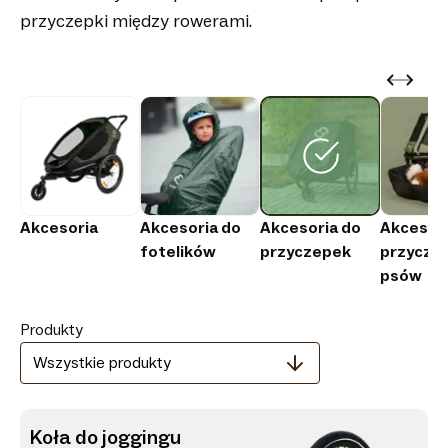
przyczepki między rowerami.
Akcesoria
Akcesoria do
Akcesoria do
Akcesori
fotelików
przyczepek
przyczep
psów
Produkty
Wszystkie produkty
Koła do joggingu