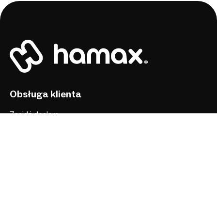
Obsługa klienta
Znajdź dealera
Instruktażowe
Instrukcje obsługi
Znajdź części zamienne
Pytania i Odpowiedzi
Skontaktuj się z nami
O nas