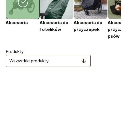
Akcesoria
Akcesoria do
Akcesoria do
Akcesori
fotelików
przyczepek
przyczep
psów
Produkty
Wszystkie produkty