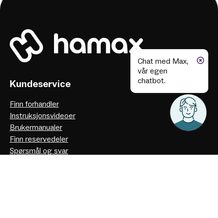
Chat med Max,
vår egen
chatbot.
Kundeservice
Finn forhandler
Instruksjonsvideoer
Brukermanualer
Finn reservedeler
Spørsmål og svar
Chat med vår AI
Kontakt oss
Om oss