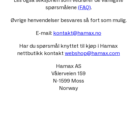
Les også seksjonen som vedrører de vanligste
spørsmålene
(FAQ)
.
Øvrige henvendelser besvares så fort som mulig.
E-mail:
kontakt@hamax.no
Har du spørsmål knyttet til kjøp i Hamax
nettbutikk kontakt
webshop@hamax.com
Hamax AS
Vålerveien 159
N-1599 Moss
Norway