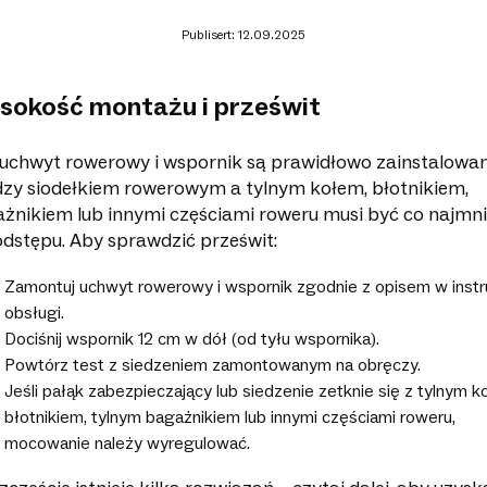
Publisert: 12.09.2025
sokość montażu i prześwit
uchwyt rowerowy i wspornik są prawidłowo zainstalowan
zy siodełkiem rowerowym a tylnym kołem, błotnikiem,
żnikiem lub innymi częściami roweru musi być co najmni
dstępu. Aby sprawdzić prześwit:
Zamontuj uchwyt rowerowy i wspornik zgodnie z opisem w instru
obsługi.
Dociśnij wspornik 12 cm w dół (od tyłu wspornika).
Powtórz test z siedzeniem zamontowanym na obręczy.
Jeśli pałąk zabezpieczający lub siedzenie zetknie się z tylnym k
błotnikiem, tylnym bagażnikiem lub innymi częściami roweru,
mocowanie należy wyregulować.