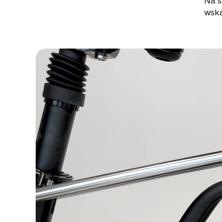
Na s
wska