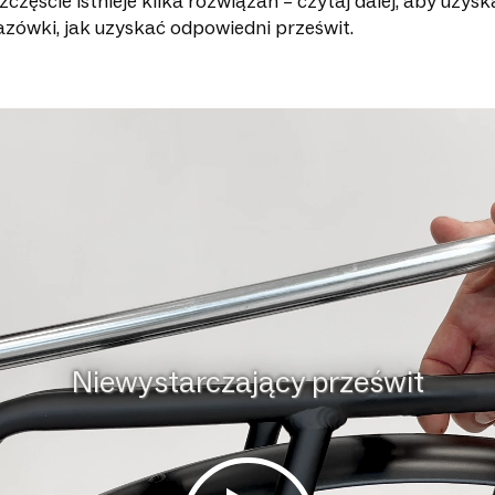
zczęście istnieje kilka rozwiązań – czytaj dalej, aby uzysk
zówki, jak uzyskać odpowiedni prześwit.
Niewystarczający prześwit