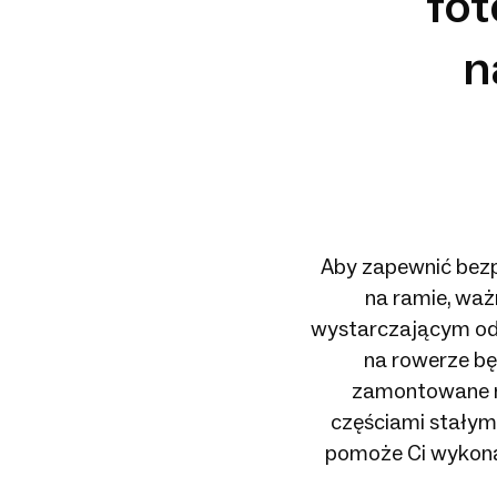
fo
n
Aby zapewnić bez
na ramie, waż
wystarczającym ods
na rowerze bę
zamontowane na
częściami stałymi
pomoże Ci wykonać