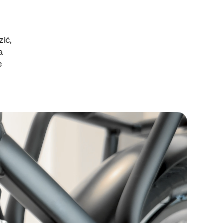
ić,
a
e