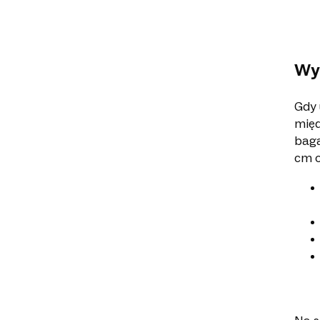
Wy
Gdy 
międ
baga
cm o