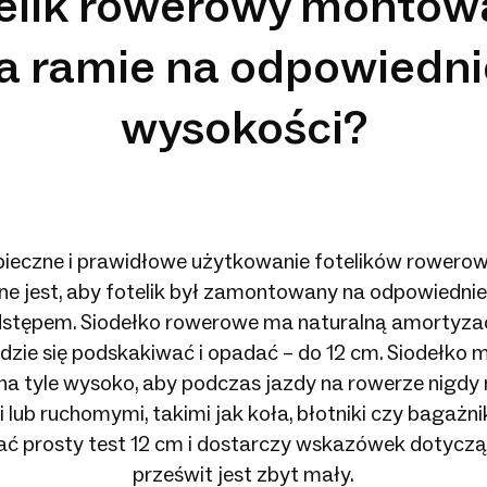
telik rowerowy montow
a ramie na odpowiedni
wysokości?
pieczne i prawidłowe użytkowanie fotelików rower
ne jest, aby fotelik był zamontowany na odpowiedniej
tępem. Siodełko rowerowe ma naturalną amortyzacj
dzie się podskakiwać i opadać – do 12 cm. Siodełko 
 tyle wysoko, aby podczas jazdy na rowerze nigdy ni
 lub ruchomymi, takimi jak koła, błotniki czy bagażni
 prosty test 12 cm i dostarczy wskazówek dotyczącyc
prześwit jest zbyt mały.