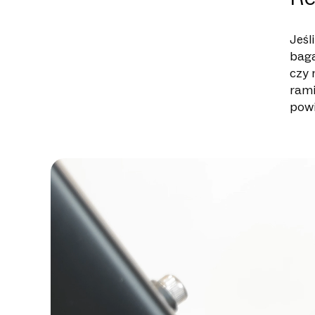
Jeśl
baga
czy 
rami
powi