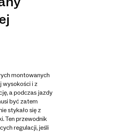
any
ej
owych montowanych
 wysokości i z
ę, a podczas jazdy
musi być zatem
e stykało się z
ki. Ten przewodnik
h regulacji, jeśli