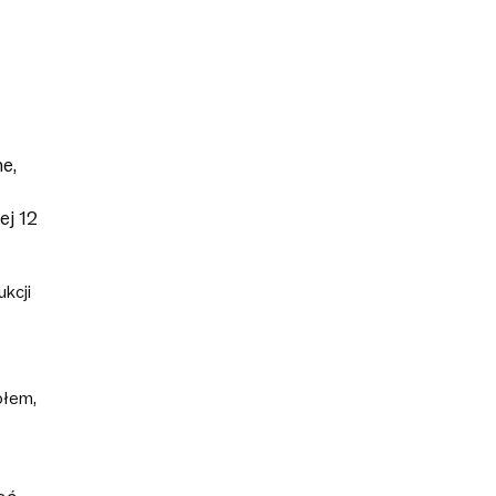
e,
ej 12
kcji
ołem,