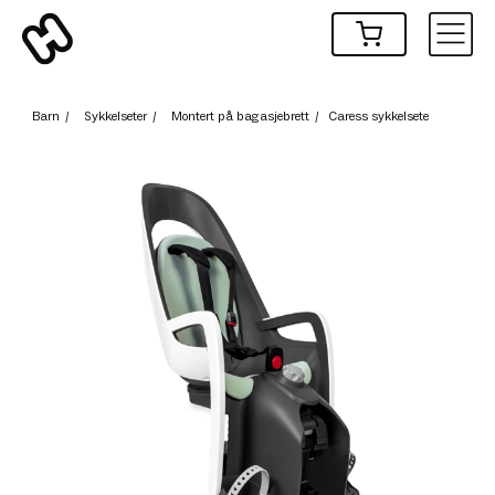
Barn
/
Sykkelseter
/
Montert på bagasjebrett
/
Caress sykkelsete