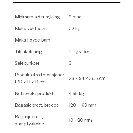
Minimum alder sykling
9 mnd
Maks vekt barn
22 kg
Maks høyde barn
Tilbakelening
20 grader
Selepunkter
3
Produktets dimensjoner
28 x 94 x 36,5 cm
L/D x H x B cm
Nettovekt produkt
4,55 kg
Bagasjebrett, bredde
120 - 160 mm
Bagasjebrett,
10 - 20 mm
stangtykkelse