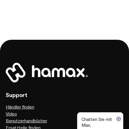
2RadHaus
Sicht
4:riders GmbH
Sicht
Abing's Grüner Markt
Sicht
Action Sports GmbH
Sicht
Ansmann AG
Sicht
Support
Händler finden
Atelier Velo
Sicht
Video
Chatten Sie mit
Benutzerhandbücher
Max,
Ersatzteile finden