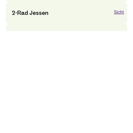
2-Rad Jessen
Sicht
2-Rad Schulz
Sicht
2Rad Busch
Sicht
2Rad Galerie Hohmann GmbH
Sicht
2Rad Seidel e.K Olfen
Sicht
2Rad Seidel e.K.
Sicht