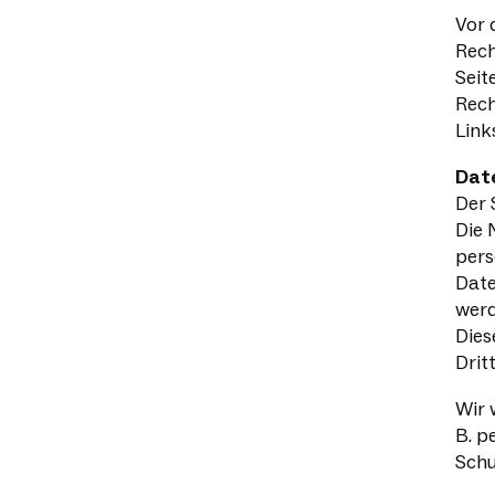
Vor 
Rech
Seit
Rech
Link
Dat
Der 
Die 
pers
Date
werd
Dies
Drit
Wir 
B. p
Schu