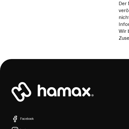
Der 
verö
nich
Info
Wir 
Zuse
Facebook