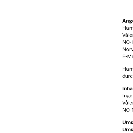
Ang
Ham
Våle
NO-
Nor
E-Ma
Hama
durc
Inha
Inge
Våle
NO-
Ums
Ums