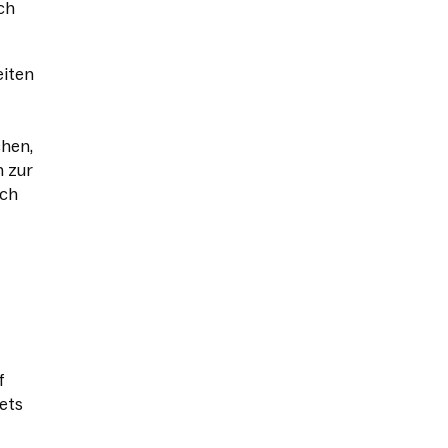
ch
eiten
hen,
n zur
ach
f
tets