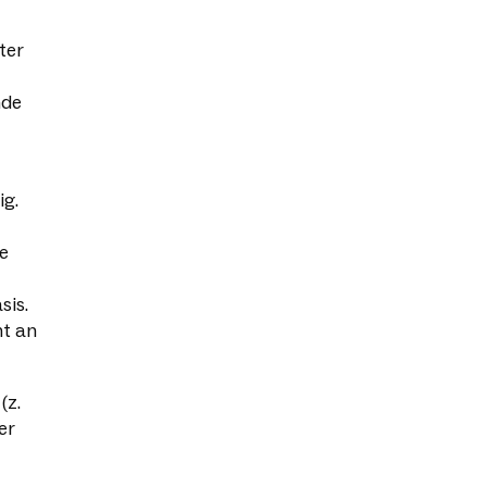
ter
nde
ig.
e
sis.
ht an
(z.
er