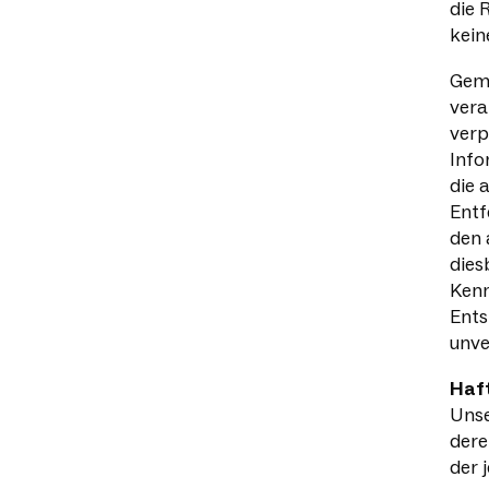
die 
kein
Gemä
vera
verp
Info
die 
Entf
den 
dies
Kenn
Ents
unve
Haft
Unse
dere
der 