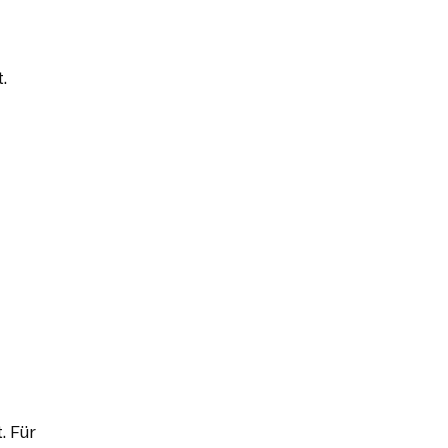
.
. Für