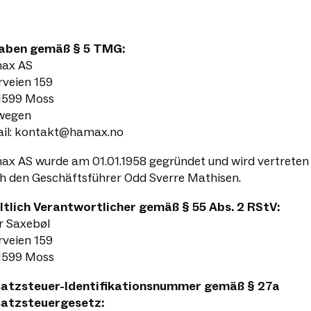
aben gemäß § 5 TMG:
ax AS
rveien 159
1599 Moss
wegen
il:
kontakt@hamax.no
x AS wurde am 01.01.1958 gegründet und wird vertreten
h den Geschäftsführer Odd Sverre Mathisen.
ltlich Verantwortlicher gemäß § 55 Abs. 2 RStV:
r Saxebøl
rveien 159
1599 Moss
atzsteuer-Identifikationsnummer gemäß § 27a
atzsteuergesetz: