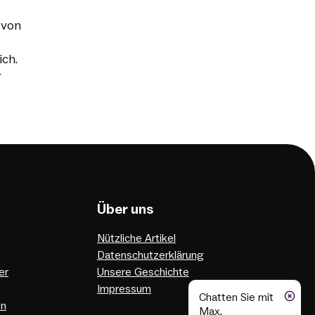
 von
ich.
r
Über uns
Nützliche Artikel
Datenschutzerklärung
er
Unsere Geschichte
Impressum
Chatten Sie mit
en
Max,