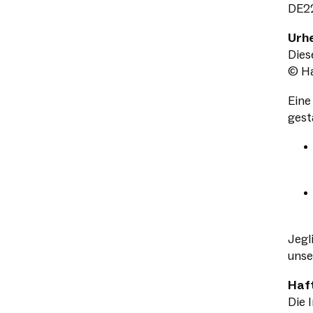
DE2
Urh
Dies
© Ha
Eine
gest
Jegl
unse
Haf
Die 