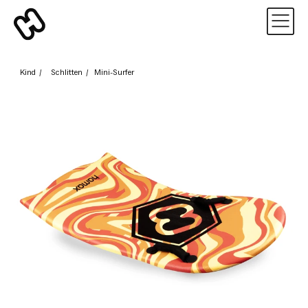
Kind
/
Schlitten
/
Mini-Surfer