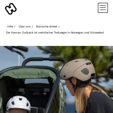
Hilfe
/
Über uns
/
Nützliche Artikel
/
Der Hamax Outback ist mehrfacher Testsieger in Norwegen und Schweden!