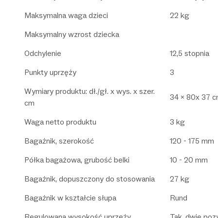
Maksymalna waga dzieci
22 kg
Maksymalny wzrost dziecka
Odchylenie
12,5 stopnia
Punkty uprzęży
3
Wymiary produktu: dł./gł. x wys. x szer.
34 x 80x 37 
cm
Waga netto produktu
3 kg
Bagażnik, szerokość
120 - 175 mm
Półka bagażowa, grubość belki
10 - 20 mm
Bagażnik, dopuszczony do stosowania
27 kg
Bagażnik w kształcie słupa
Rund
Regulowana wysokość uprzęży
Tak, dwie poz