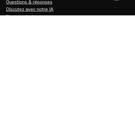
Questions & réponses
Discutez avec notre IA
Nous contacter
Qui sommes-nous
Articles
Politique de confidentialité
Notre histoire
Facebook
Instagram
Youtube