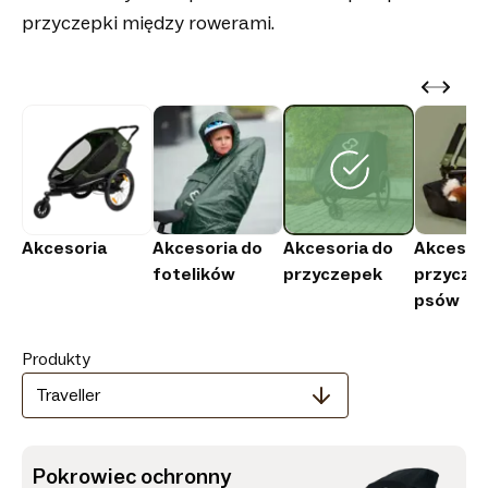
przyczepki między rowerami.
Akcesoria
Akcesoria do
Akcesoria do
Akcesori
fotelików
przyczepek
przyczep
psów
Produkty
Traveller
Pokrowiec ochronny