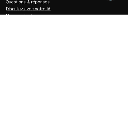
Questions & réponses
Discutez avec notre IA
Nous contacter
Qui sommes-nous
Articles
Politique de confidentialité
Notre histoire
Facebook
Instagram
Youtube