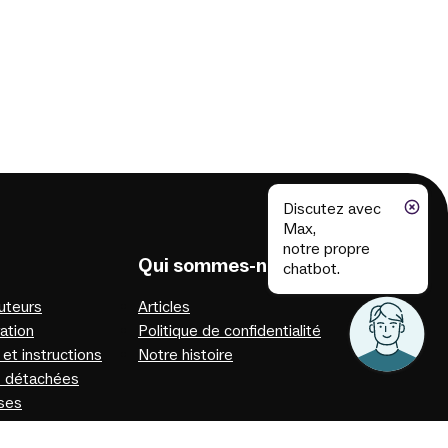
Discutez avec
Max,
notre propre
Qui sommes-nous
chatbot.
buteurs
Articles
ation
Politique de confidentialité
 et instructions
Notre histoire
s détachées
ses
e IA